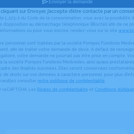
send
Envoyer la demande
 cliquant sur Envoyer, j’accepte d’être contacté par un conseil
le L.223-2 du Code de la consommation, vous avez la possibilité d
ste d’opposition au démarchage téléphonique (Bloctel) afin de ne 
informations ou pour vous inscrire, rendez-vous sur le site
www.blo
re personnel sont traitées par la société Pompes Funèbres Medve
ment, afin de traiter votre demande de devis. A défaut de rense
igatoire, votre demande ne pourrait pas être prise en compte. V
 la société Pompes Funèbres Medvedev, ainsi qu’aux prestataires
adre des finalités susvisées. Elles seront conservées conformémen
ez de droits sur vos données à caractère personnel, pour plus d’inf
, veuillez consulter
notre politique de confidentialité
.
ar reCAPTCHA. Les
Règles de confidentialité
et
Conditions d’utilisa