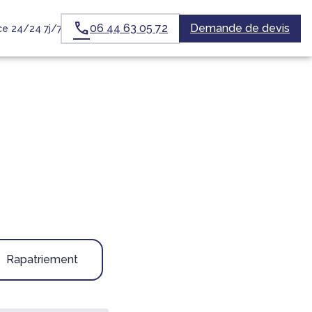
06 44 63 05 72
Demande de devis
e 24/24 7j/7
TIONS
NOTRE AGENCE
NOTRE HISTOIRE
ESPACES HOMMAGES
Rapatriement