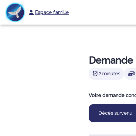
Aller
au
Espace famille
ORGANISER DES OBSÈQUES
PRÉVOIR SES OBSÈQUES
SERVICES
contenu
Demande 
alarm_on
hand_package
2 minutes
Votre demande conc
Décès survenu