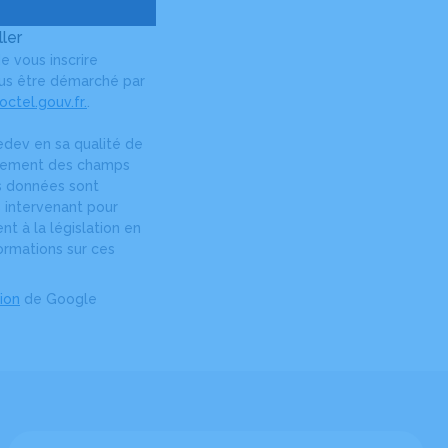
ler
e vous inscrire
plus être démarché par
ctel.gouv.fr.
.
dev en sa qualité de
ignement des champs
os données sont
 intervenant pour
t à la législation en
ormations sur ces
tion
de Google