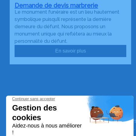
Demande de devis marbrerie
Le monument funéraire est un lieu hautement
symbolique puisqu’il représente la dernière
demeure du défunt. Nous proposons un
monument unique qui reflétera au mieux la
personnalité du défunt.
En savoir plus
Pompes Funèbres Medvedev
Nos équipes vous aident à honorer la mémoire de la pe
perpétuer son souvenir dans le respect de ses volontés,
avec dignité dans son dernier voyage.