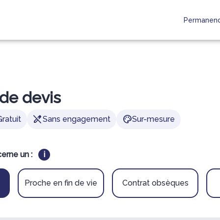
Permanenc
 AUX FAMILLES
MONUMENTS FUNÉRAIRES
RAPATRIEMENT
MES CREA
de devis
edit_off
palette
Gratuit
Sans engagement
Sur-mesure
erne un :
i
Proche en fin de vie
Contrat obsèques