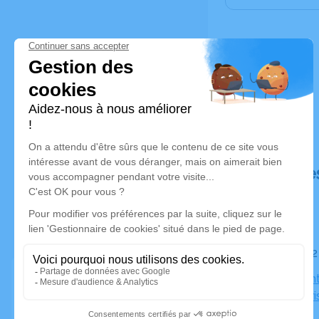
Déroulé de
Le lundi 
Eglise Sain
75006 Pari